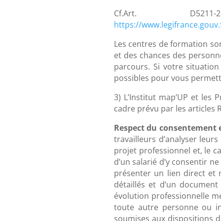
Cf.Art. D
https://www.legifrance.gou
Les centres de formation son
et des chances des personnes
parcours. Si votre situatio
possibles pour vous permett
3) L’Institut map’UP et les
cadre prévu par les articles
Respect du consentement e
travailleurs d’analyser leur
projet professionnel et, le c
d’un salarié d’y consentir n
présenter un lien direct et 
détaillés et d’un documen
évolution professionnelle me
toute autre personne ou ins
soumises aux dispositions d