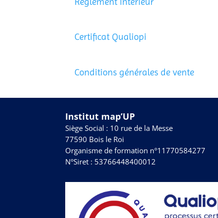
Règlement intérieur
Certificat Qualiopi
Conditions générales de vente
Institut map’UP
Siège Social : 10 rue de la Messe
77590 Bois le Roi
Organisme de formation n°11770584277
N°Siret : 53766448400012