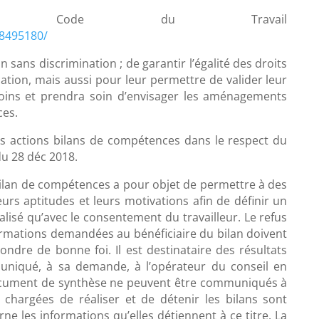
du Code du Travail
18495180/
sans discrimination ; de garantir l’égalité des droits
ation, mais aussi pour leur permettre de valider leur
besoins et prendra soin d’envisager les aménagements
ces.
les actions bilans de compétences dans le respect du
du 28 déc 2018.
e bilan de compétences a pour objet de permettre à des
urs aptitudes et leurs motivations afin de définir un
alisé qu’avec le consentement du travailleur. Le refus
nformations demandées au bénéficiaire du bilan doivent
ondre de bonne foi. Il est destinataire des résultats
niqué, à sa demande, à l’opérateur du conseil en
e document de synthèse ne peuvent être communiqués à
 chargées de réaliser et de détenir les bilans sont
e les informations qu’elles détiennent à ce titre. La