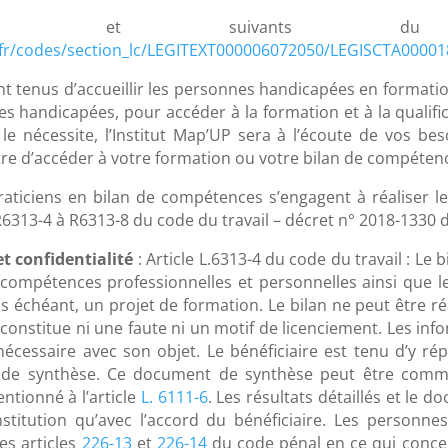
5211-2 et suivants 
v.fr/codes/section_lc/LEGITEXT000006072050/LEGISCTA0000
t tenus d’accueillir les personnes handicapées en formation 
 handicapées, pour accéder à la formation et à la qualific
n le nécessite, l’Institut Map’UP sera à l’écoute de vos 
re d’accéder à votre formation ou votre bilan de compéten
 Praticiens en bilan de compétences s’engagent à réaliser 
 R6313-4 à R6313-8 du code du travail – décret n° 2018-1330 
t confidentialité
: Article L.6313-4 du code du travail : L
s compétences professionnelles et personnelles ainsi que le
as échéant, un projet de formation. Le bilan ne peut être ré
e constitue ni une faute ni un motif de licenciement. Les i
nécessaire avec son objet. Le bénéficiaire est tenu d’y rép
t de synthèse. Ce document de synthèse peut être commu
ntionné à l’article
L. 6111-6
. Les résultats détaillés et l
titution qu’avec l’accord du bénéficiaire. Les personnes
es articles
226-13
et
226-14
du code pénal en ce qui concern