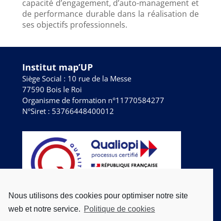
capacité d’engagement, d’auto-management et
de performance durable dans la réalisation de
ses objectifs professionnels.
Institut map’UP
Siège Social : 10 rue de la Messe
77590 Bois le Roi
Organisme de formation n°11770584277
N°Siret : 53766448400012
Nous utilisons des cookies pour optimiser notre site
web et notre service.
Politique de cookies
CONTACTEZ-NOUS